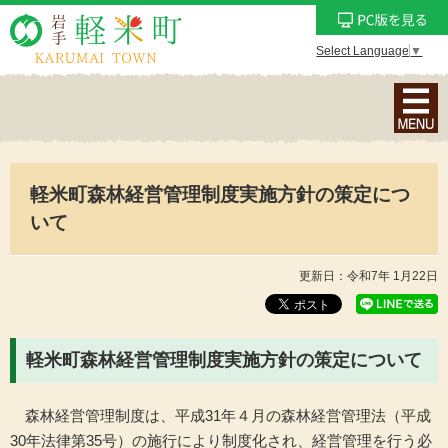
Select Language
▼
ナ
ビ
ゲ
ー
軽米町森林経営管理制度実施方針の策定につ
シ
ョ
いて
ン
メ
更新日：令和7年 1月22日
ニ
ュ
ー
軽米町森林経営管理制度実施方針の策定について
を
表
森林経営管理制度は、平成31年４月の森林経営管理法（平成
示
30年法律第35号）の施行により制度化され、経営管理を行う必