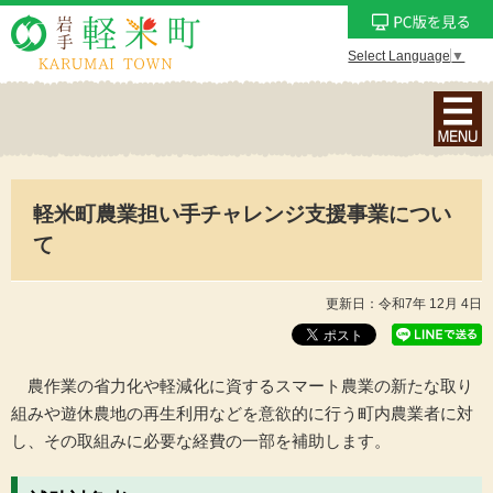
Select Language
▼
ナ
ビ
ゲ
ー
軽米町農業担い手チャレンジ支援事業につい
シ
ョ
て
ン
メ
更新日：令和7年 12月 4日
ニ
ュ
ー
農作業の省力化や軽減化に資するスマート農業の新たな取り
を
組みや遊休農地の再生利用などを意欲的に行う町内農業者に対
表
し、その取組みに必要な経費の一部を補助します。
示