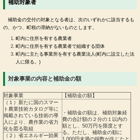
補助対象者
補助金の交付の対象となる者は、次のいずれかに該当するも
の、かつ、町税の滞納がないものとします。
町内に住所を有する農業者
町内に住所を有する農業者で組織する団体
町内に主たる事業所を有する農業法人(町内に設立した法
人に限る。)
対象事業の内容と補助金の額
対象事業
【補助金の額】
（１）新たに国のスマー
ト農業技術カタログ等に
・補助金の額は、補助対象経
掲載されている技術の導
費の合計額の２分の１以内の
入により、農作業の省力
額とし、50万円を限度とす
化を図る取組
る。ただし、補助金の額に
（２）省エネルギー効果
1,000円未満の端数が生じたと