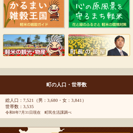
町の人口・世帯数
総人口：7,521（男：3,680・女：3,841）
世帯数：3,535
令和8年7月31日現在 町民生活課調べ