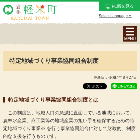
Select Language
▼
ナ
ビ
ゲ
ー
特定地域づくり事業協同組合制度
シ
ョ
ン
更新日：令和7年 8月27日
メ
ニ
特定地域づくり事業協同組合制度とは
ュ
ー
この制度は、地域人口の急減に直面している地域において、
を
農林水産業、商工業等の地域産業の担い手を確保するための特
表
定地域づくり事業※ を行う事業協同組合に対して財政的、制度
示
的な支援を行うものです。