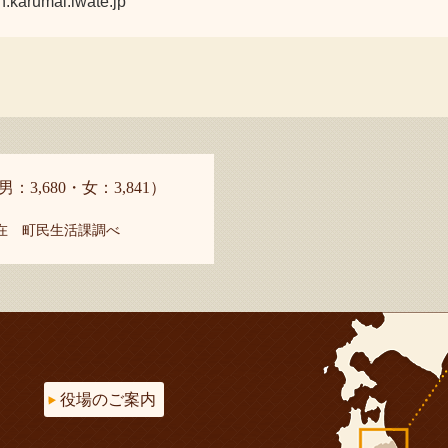
umai.iwate.jp
男：3,680・女：3,841）
現在 町民生活課調べ
役場のご案内