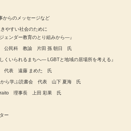
事からのメッセージなど
も生きやすい社会のために
教育のとり組みから―』
 教諭 片田 孫 朝日 氏
分らしくいられるまちへ― LGBTと地域の居場所を考える』
 遠藤 まめた 氏
から学ぶ読書会 代表 山下 夏海 氏
 理事長 上田 彩果 氏
ター