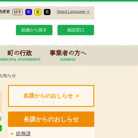
Select Language
▼
色変更
標準
青
黄
黒
組織から探す
相談窓口
町の行政
事業者の方へ
お知らせ
各課からのおしらせ
各課からのおしらせ
日
総務課