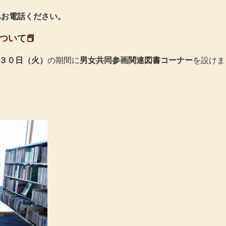
5へお電話ください。
ついて📕
３０日（火）
の期間に
男女共同参画関連図書コーナー
を設けま