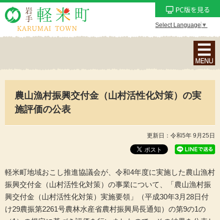
Select Language
▼
ナ
ビ
ゲ
ー
農山漁村振興交付金（山村活性化対策）の実
シ
ョ
施評価の公表
ン
メ
更新日：令和5年 9月25日
ニ
ュ
ー
軽米町地域おこし推進協議会が、令和4年度に実施した農山漁村
を
振興交付金（山村活性化対策）の事業について、「農山漁村振
表
興交付金（山村活性化対策）実施要領」（平成30年3月28日付
示
け29農振第2261号農林水産省農村振興局長通知）の第9の1の