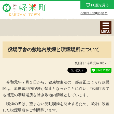
Select Language
▼
ナ
ビ
ゲ
ー
役場庁舎の敷地内禁煙と喫煙場所について
シ
ョ
ン
更新日：令和元年 8月28日
メ
ニ
ュ
令和元年７月１日から、健康増進法の一部改正により行政機
ー
関は、原則敷地内喫煙が禁止となったことに伴い、役場庁舎で
を
も指定の喫煙場所を除き敷地内禁煙としています。
表
喫煙の際は、望まない受動喫煙を防止するため、屋外に設置
示
した喫煙場所をご利用願います。