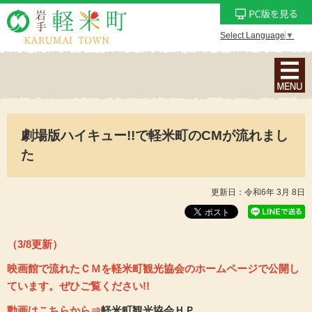
Select Language
▼
ナ
ビ
ゲ
ー
劇場版ハイキュー!!で軽米町のCMが流れまし
シ
ョ
た
ン
メ
更新日：令和6年 3月 8日
ニ
ュ
ー
（3/8更新）
を
映画館で流れたＣＭを軽米町観光協会のホームページで公開し
表
ています。
ぜひご覧ください!!
示
動画はこちらから⇒
軽米町観光協会ＨＰ