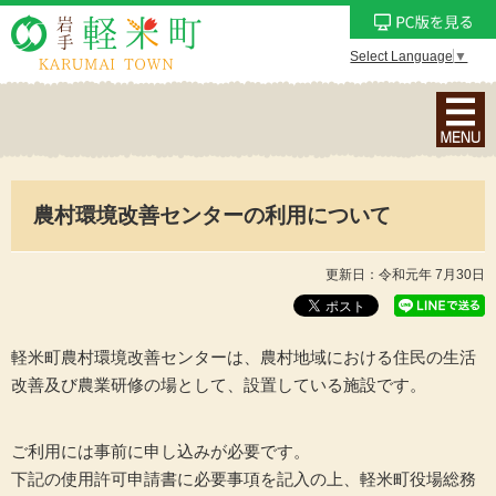
Select Language
▼
ナ
ビ
ゲ
ー
農村環境改善センターの利用について
シ
ョ
ン
更新日：令和元年 7月30日
メ
ニ
ュ
軽米町農村環境改善センターは、農村地域における住民の生活
ー
改善及び農業研修の場として、設置している施設です。
を
表
ご利用には事前に申し込みが必要です。
示
下記の使用許可申請書に必要事項を記入の上、軽米町役場総務