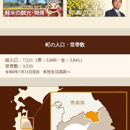
町の人口・世帯数
総人口：7,521（男：3,680・女：3,841）
世帯数：3,535
令和8年7月31日現在 町民生活課調べ