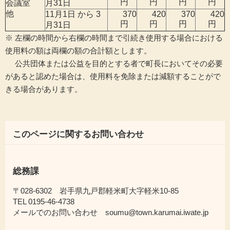
円
円
円
円
会議室
月31日
他
11月1日 から 3
370
420
370
420
円
円
円
円
月31日
※ 左欄の時間から右欄の時間まで引続き使用する場合における
使用料の額は両欄の額の合計額とします。
公共団体または公益を目的とする者で町長においてその必要
があると認めた場合は、使用料を免除または減額することがで
きる場合があります。
このページに関するお問い合わせ
総務課
〒028-6302 岩手県九戸郡軽米町大字軽米10-85
TEL 0195-46-4738
メールでのお問い合わせ soumu@town.karumai.iwate.jp