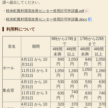
課へ提出してください。
・
軽米町農村環境改善センター使用許可申請書.pdf
・
軽米町農村環境改善センター使用許可申請書.docx
利用料について
9時から17時ま
17時から22時
で
まで
室名
期間
4時間
4時間
4時間
4時間
未満
以上
未満
以上
4月1日 から 10
840
1,050
840
1,050
円
円
円
円
月31日
ホール
1,050
11月1日 から 3
1,050
1,260
1,260
円
円
円
円
月31日
4月1日 から 10
530
630
530
630
円
円
円
円
月31日
集会室
740
11月1日 から 3
630
630
740
円
円
円
円
月31日
4月1日 から 10
320
370
320
370