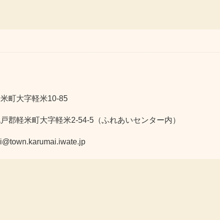
米町大字軽米10-85
九戸郡軽米町大字軽米2-54-5（ふれあいセンター内）
n.karumai.iwate.jp