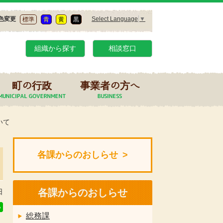
Select Language
▼
色変更
標準
青
黄
黒
組織から探す
相談窓口
町の行政
事業者の方へ
いて
各課からのおしらせ
各課からのおしらせ
日
総務課