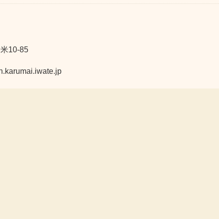
10-85
umai.iwate.jp