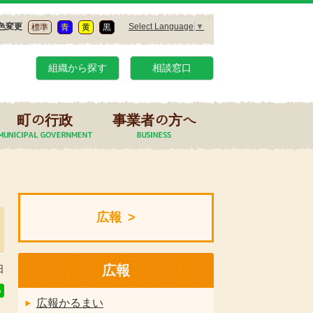
Select Language
▼
色変更
標準
青
黄
黒
組織から探す
相談窓口
町の行政
事業者の方へ
広報
広報
日
広報かるまい