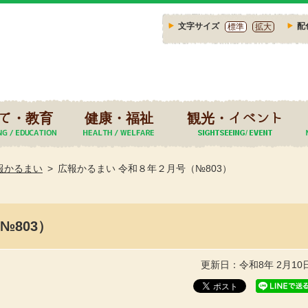
文字サイズ
配
標準
拡大
て・教育
健康・福祉
観光・イベント
報かるまい
広報かるまい 令和８年２月号（№803）
№803）
更新日：令和8年 2月10