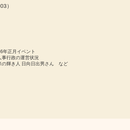
03
）
026年正月イベント
人事行政の運営状況
米の輝き人 日向日出男さん など