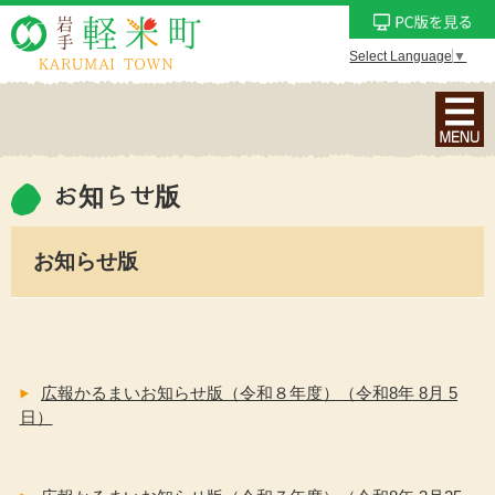
Select Language
▼
ナ
ビ
ゲ
ー
お知らせ版
シ
ョ
お知らせ版
ン
メ
ニ
ュ
ー
広報かるまいお知らせ版（令和８年度）（令和8年 8月 5
を
日）
表
示