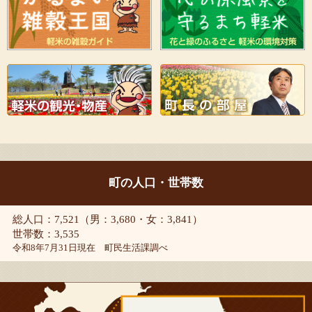
町の人口・世帯数
総人口：7,521（男：3,680・女：3,841）
世帯数：3,535
令和8年7月31日現在 町民生活課調べ