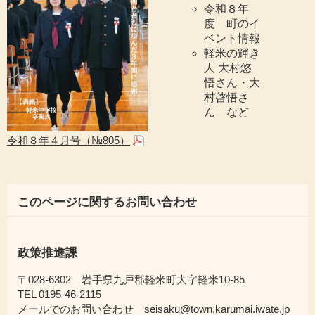
令和８年
度 町のイ
ベント情報
軽米の輝き
人 大村悠
悟さん・大
村啓悟さ
ん など
令和８年４月号（№805）
このページに関するお問い合わせ
政策推進課
〒028-6302 岩手県九戸郡軽米町大字軽米10-85
TEL 0195-46-2115
メールでのお問い合わせ seisaku@town.karumai.iwate.jp