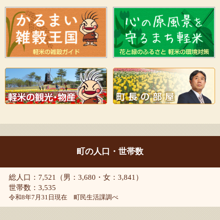
町の人口・世帯数
総人口：7,521（男：3,680・女：3,841）
世帯数：3,535
令和8年7月31日現在 町民生活課調べ