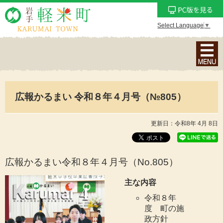
Select Language
▼
ナ
ビ
ゲ
ー
広報かるまい 令和８年４月号（№805）
シ
ョ
ン
更新日：令和8年 4月 8日
メ
ニ
ュ
広報かるまい令和８年４月号（No.805
）
ー
主な内容
を
表
令和８年
度 町の施
示
政方針