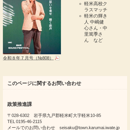
軽米高校ク
ラスマッチ
軽米の輝き
人 中嶋健
心さん・中
里篤季さ
ん など
令和８年７月号（№808）
このページに関するお問い合わせ
政策推進課
〒028-6302 岩手県九戸郡軽米町大字軽米10-85
TEL 0195-46-2115
メールでのお問い合わせ seisaku@town.karumai.iwate.jp