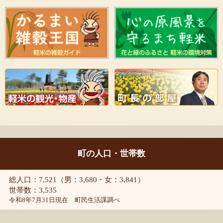
町の人口・世帯数
総人口：7,521（男：3,680・女：3,841）
世帯数：3,535
令和8年7月31日現在 町民生活課調べ