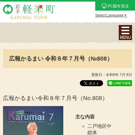
Select Language
▼
ナ
ビ
ゲ
ー
広報かるまい 令和８年７月号（№808）
シ
ョ
ン
更新日：令和8年 7月 8日
メ
ニ
ュ
広報かるまい令和８年７月号（No.808
）
ー
を
主な内容
表
二戸地区中
示
総体