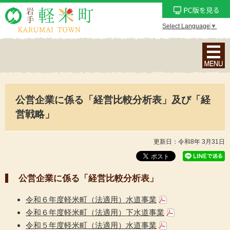
Select Language
▼
ナ
ビ
ゲ
ー
公営企業に係る「経営比較分析表」及び「経
シ
ョ
営戦略」
ン
メ
更新日：令和8年 3月31日
ニ
ュ
ー
公営企業に係る「経営比較分析表」
を
令和６年度軽米町（法適用）水道事業
表
令和６年度軽米町（法適用）下水道事業
示
令和５年度軽米町（法適用）水道事業