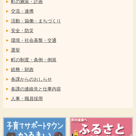
町の施策・計画
交流・連携
活動・協働・まちづくり
安全・防災
環境・社会基盤・交通
選挙
町の制度・条例・例規
総務・財政
各課からのおしらせ
各課の連絡先と仕事内容
人事・職員採用