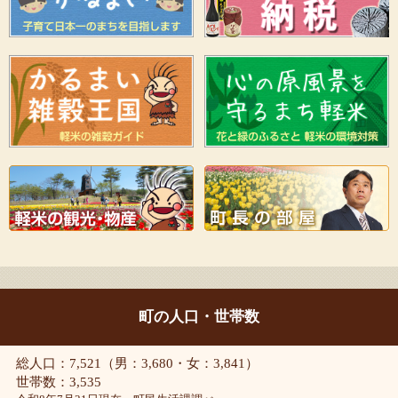
町の人口・世帯数
総人口：7,521（男：3,680・女：3,841）
世帯数：3,535