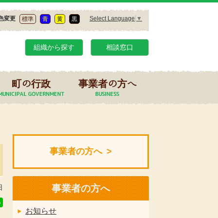
Select Language
▼
色変更
標準
青
黄
黒
組織から探す
相談窓口
町の行政
事業者の方へ
事業者の方へ
事業者の方へ
日
お知らせ