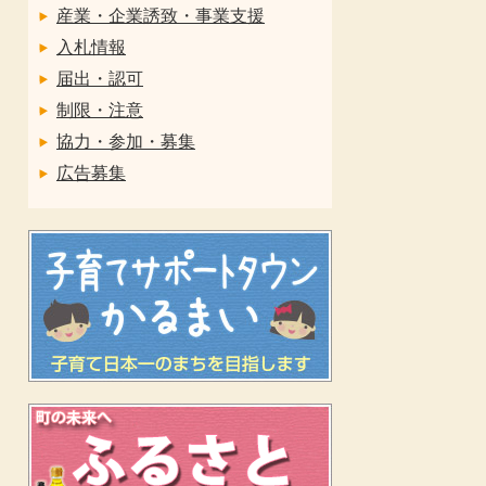
産業・企業誘致・事業支援
入札情報
届出・認可
制限・注意
協力・参加・募集
広告募集