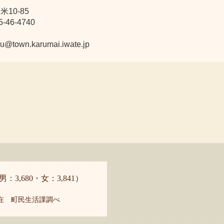
10-85
46-4740
n.karumai.iwate.jp
男：3,680・女：3,841）
現在 町民生活課調べ