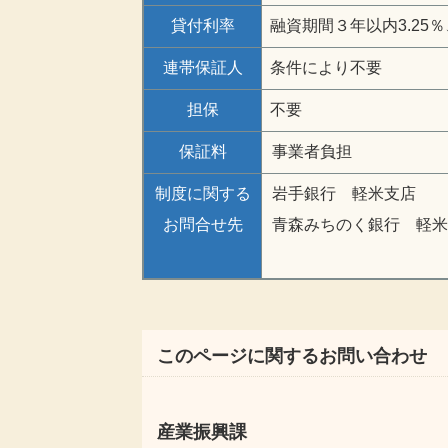
貸付利率
融資期間３年以内3.25％
連帯保証人
条件により不要
担保
不要
保証料
事業者負担
制度に関する
岩手銀行 軽米支店 0
お問合せ先
青森みちのく銀行 軽米支店
このページに関するお問い合わせ
産業振興課