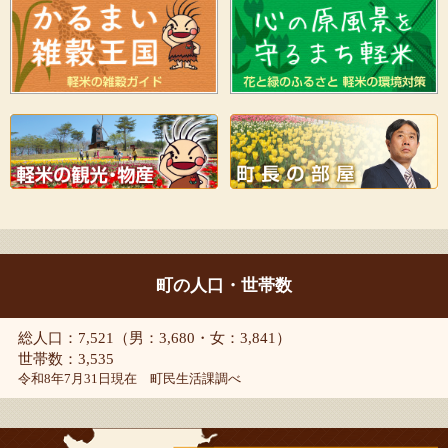
町の人口・世帯数
総人口：7,521（男：3,680・女：3,841）
世帯数：3,535
令和8年7月31日現在 町民生活課調べ