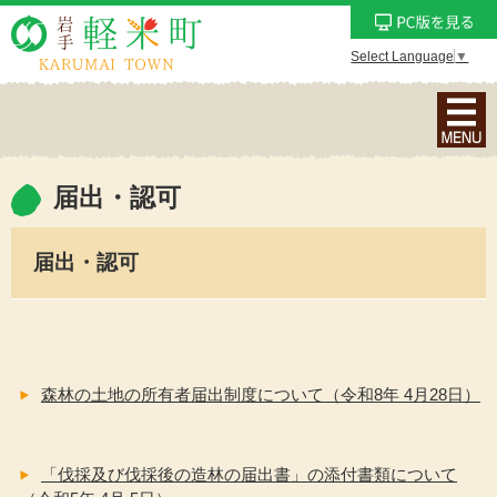
Select Language
▼
ナ
ビ
ゲ
ー
届出・認可
シ
ョ
届出・認可
ン
メ
ニ
ュ
ー
森林の土地の所有者届出制度について（令和8年 4月28日）
を
表
示
「伐採及び伐採後の造林の届出書」の添付書類について