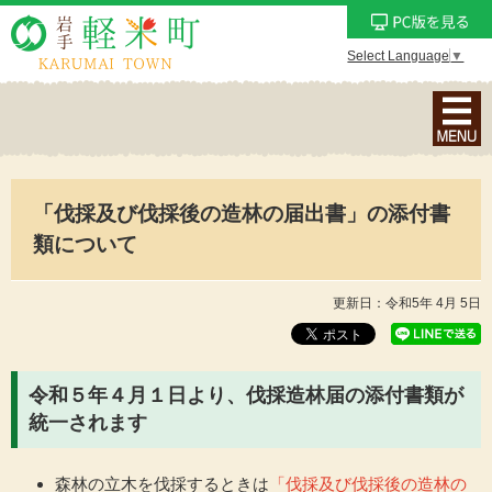
Select Language
▼
ナ
ビ
ゲ
ー
「伐採及び伐採後の造林の届出書」の添付書
シ
ョ
類について
ン
メ
更新日：令和5年 4月 5日
ニ
ュ
ー
令和５年４月１日より、伐採造林届の添付書類が
を
統一されます
表
示
森林の立木を伐採するときは
「伐採及び伐採後の造林の