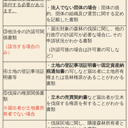
添付する必要があり
・
法人でない団体の場合
：団体の規
ます。
約、団体の組織及び運営に関する定め
を記載した書類
・届出対象の森林の伐採に関し、他の
③他法令の許認可関
行政庁の許認可が必要な場合に､その
係書類
申請状況がわかる書類
（該当する場合の
（許認可後の場合は許可書の写しな
み）
ど）
・
土地の登記事項証明書
や
固定資産納
④土地の登記事項証
税通知書
の写しなど届出者に土地所有
明書等
権または造林権原があることがわかる
書類
⑤伐採の権原関係書
・
立木の売買契約書
など届出者が立木
類
を伐採する権原を有することがわかる
※届出者が土地書所
書類
有者でない場合
・伐採区域に関し、隣接森林所有者と