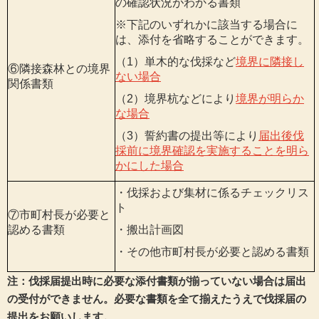
の確認状況がわかる書類
※下記のいずれかに該当する場合に
は、添付を省略することができます。
（1）単木的な伐採など
境界に隣接し
⑥隣接森林との境界
ない場合
関係書類
（2）境界杭などにより
境界が明らか
な場合
（3）誓約書の提出等により
届出後伐
採前に境界確認を実施すること
を明ら
かにした場合
・伐採および集材に係るチェックリス
ト
⑦市町村長が必要と
認める書類
・搬出計画図
・その他市町村長が必要と認める書類
注：伐採届提出時に必要な添付書類が揃っていない場合は届出
の受付ができません。必要な書類を全て揃えたうえで伐採届の
提出をお願いします。