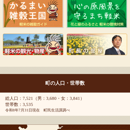
町の人口・世帯数
総人口：7,521（男：3,680・女：3,841）
世帯数：3,535
令和8年7月31日現在 町民生活課調べ