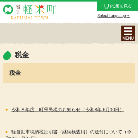
Select Language
▼
ナ
ビ
ゲ
ー
税金
シ
ョ
税金
ン
メ
ニ
ュ
ー
令和８年度 町県民税のお知らせ（令和8年 6月10日）
を
表
示
軽自動車税納税証明書（継続検査用）の送付について（令