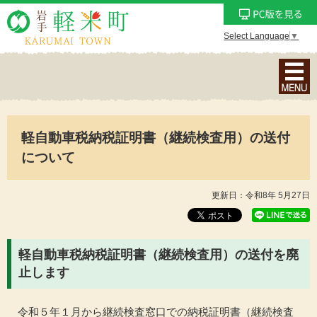
Select Language
▼
ナ
ビ
ゲ
ー
軽自動車税納税証明書（継続検査用）の送付
シ
ョ
について
ン
メ
更新日：令和8年 5月27日
ニ
ュ
ー
軽自動車税納税証明書（継続検査用）の送付を廃
を
止します
表
示
令和５年１月から継続検査窓口での納税証明書（継続検査