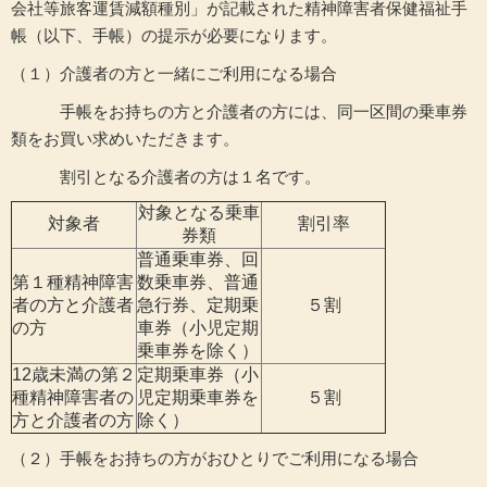
会社等旅客運賃減額種別」が記載された精神障害者保健福祉手
帳（以下、手帳）の提示が必要になります。
（１）介護者の方と一緒にご利用になる場合
手帳をお持ちの方と介護者の方には、同一区間の乗車券
類をお買い求めいただきます。
割引となる介護者の方は１名です。
対象となる乗車
対象者
割引率
券類
普通乗車券、回
第１種精神障害
数乗車券、普通
者の方と介護者
急行券、定期乗
５割
の方
車券（小児定期
乗車券を除く）
12歳未満の第２
定期乗車券（小
種精神障害者の
児定期乗車券を
５割
方と介護者の方
除く）
（２）手帳をお持ちの方がおひとりでご利用になる場合