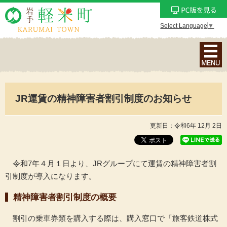
Select Language
▼
ナ
ビ
ゲ
ー
JR運賃の精神障害者割引制度のお知らせ
シ
ョ
ン
更新日：令和6年 12月 2日
メ
ニ
ュ
令和7年４月１日より、JRグループにて運賃の精神障害者割
ー
引制度が導入になります。
を
精神障害者割引制度の概要
表
示
割引の乗車券類を購入する際は、購入窓口で「旅客鉄道株式