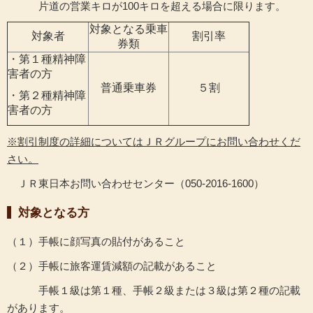
片道の営業キロが100キロを超える場合に限ります。
対象となる乗車
対象者
割引率
券類
・第１種精神障
害者の方
普通乗車券
５割
・第２種精神障
害者の方
※割引制度の詳細についてはＪＲグループにお問い合わせくだ
さい。
ＪＲ東日本お問い合わせセンター（050-2016-1600）
対象となる方
（１）手帳に顔写真の貼付があること
（２）手帳に旅客運賃減額の記載があること
手帳１級は第１種、手帳２級または３級は第２種の記載
があります。