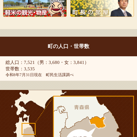
町の人口・世帯数
総人口：7,521（男：3,680・女：3,841）
世帯数：3,535
令和8年7月31日現在 町民生活課調べ