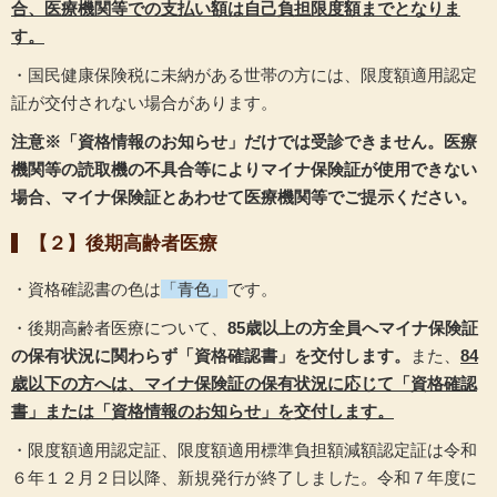
合、医療機関等での支払い額は自己負担限度額までとなりま
す。
・国民健康保険税に未納がある世帯の方には、限度額適用認定
証が交付されない場合があります。
注意※「資格情報のお知らせ」だけでは受診できません。医療
機関等の読取機の不具合等によりマイナ保険証が使用できない
場合、マイナ保険証とあわせて医療機関等でご提示ください。
【２】後期高齢者医療
・資格確認書の色は
「青色」
です。
・後期高齢者医療について、
85歳以上の方全員へマイナ保険証
の保有状況に関わらず「資格確認書」を交付します。
また、
84
歳以下の方へは、マイナ保険証の保有状況に応じて「資格確認
書」または「資格情報のお知らせ」を交付します。
・限度額適用認定証、限度額適用標準負担額減額認定証は令和
６年１２月２日以降、新規発行が終了しました。令和７年度に