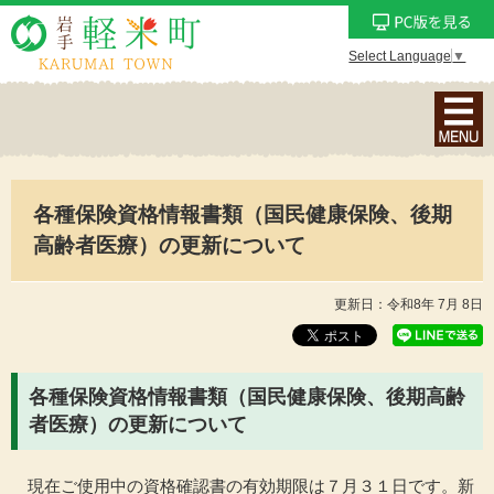
Select Language
▼
ナ
ビ
ゲ
ー
各種保険資格情報書類（国民健康保険、後期
シ
ョ
高齢者医療）の更新について
ン
メ
更新日：令和8年 7月 8日
ニ
ュ
ー
各種保険資格情報書類（国民健康保険、後期高齢
を
者医療）の更新について
表
示
現在ご使用中の資格確認書の有効期限は７月３１日です。新