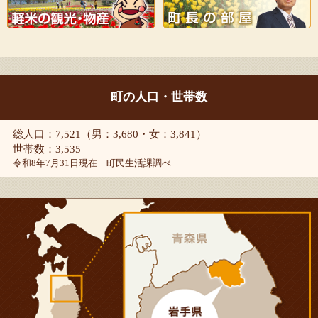
町の人口・世帯数
総人口：7,521（男：3,680・女：3,841）
世帯数：3,535
令和8年7月31日現在 町民生活課調べ