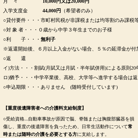
月 々
10,000円又は20,000円
入学支度金
44,000円
（希望者のみ）
○貸付要件・・・市町村民税が非課税または均等割のみ課税
○対 象 者・・・０歳から中学３年生までのお子様
○利 子・・・
無利子
※返還開始後、６月以上入金がない場合、
５％の延滞金が付
○返 還
イ)方法・・・割賦(月賦又は月賦・半年賦併用)による
原則2
ロ)猶予・・・中学卒業後、高校、大学等へ進学する場合は
返
○申込期限・・・ありません (随時受付しています)
【重度後遺障害者への介護料支給制度】
○受給資格...自動車事故が原因で脳、脊髄または胸腹部臓器を損
傷し、重度の
後遺障害を負ったため、日常生活動作について
常
時または随時の介
護を必要とする方
に支給します。