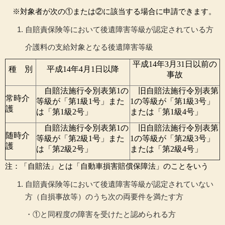
※対象者が次の①または②に該当する場合に申請できます。
自賠責保険等において後遺障害等級が認定されている方
介護料の支給対象となる後遺障害等級
平成14年3月31日以前の
種 別
平成14年4月1日以降
事故
自賠法施行令別表第1の
旧自賠法施行令別表第
常時介
等級が「
第1級1号」また
1の等級が
「第1級3号」
護
は「第1級2号」
または「第1級4号」
自賠法施行令別表第1の
旧自賠法施行令別表第
随時介
等級が「
第2級1号」また
1の等級が「
第2級3号」
護
は「第2級2号」
または「第2級4号」
注：「自賠法」とは「自動車損害賠償保障法」のことをいう
自賠責保険等において後遺障害等級が認定されていない
方（自損事故等）のうち次
の両要件を満たす方
・①と同程度の障害を受けたと認められる方