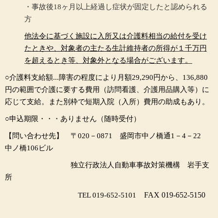
・事故後18ヶ月以上経過し症状が固定したと認められる
方
他法令に基づく施設に入所又は介護料相当の給付を受け
たときや、対象者の主たる
生計維持者の所得が１千万円
を超えるとき等、対象外となる場合がございます。
○介護料支給額...障害の程度により月額29,290円から、136,880
円の範囲で介護に要する費用（訪問看護、介護用品購入等）に
応じて支給。
また別枠で短期入院（入所）費用の助成もあり。
○申込期限・・・ありません（随時受付）
【問い合わせ先】 〒020－0871 盛岡市中ノ橋通1－4－22
中ノ橋106ビル
独立行政法人自動車事故対策機構 岩手支
所
FAX 019-652-5150
TEL 019-652-5101