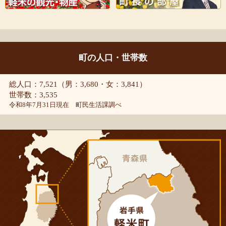
町の人口・世帯数
総人口：7,521（男：3,680・女：3,841）
世帯数：3,535
令和8年7月31日現在 町民生活課調べ