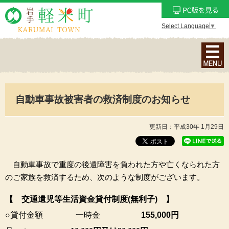
Select Language
▼
ナ
ビ
ゲ
ー
自動車事故被害者の救済制度のお知らせ
シ
ョ
ン
更新日：平成30年 1月29日
メ
ニ
ュ
自動車事故で重度の後遺障害を負われた方や亡くなられた方
ー
のご家族を救済するため、次のような制度がございます。
を
【 交通遺児等
生活
資金
貸付
制度
(
無利子
)
】
表
示
○貸付金額
一時金
155,000
円