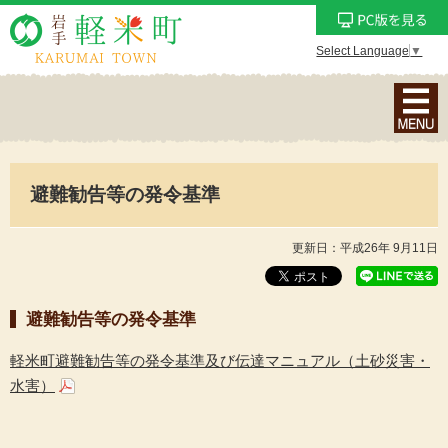
Select Language
▼
ナ
ビ
ゲ
ー
避難勧告等の発令基準
シ
ョ
ン
更新日：平成26年 9月11日
メ
ニ
避難勧告等の発令基準
ュ
ー
軽米町避難勧告等の発令基準及び伝達マニュアル（土砂災害・
を
水害）
表
示