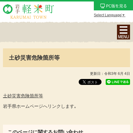
Select Language
▼
ナ
ビ
ゲ
ー
土砂災害危険箇所等
シ
ョ
ン
更新日：令和3年 6月 4日
メ
ニ
ュ
土砂災害危険箇所等
ー
岩手県ホームページへリンクします｡
を
表
示
このページに関するお問い合わせ