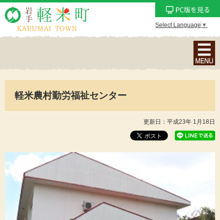
Select Language
▼
ナ
ビ
ゲ
ー
軽米農村勤労福祉センター
シ
ョ
ン
更新日：平成23年 1月18日
メ
ニ
ュ
ー
を
表
示