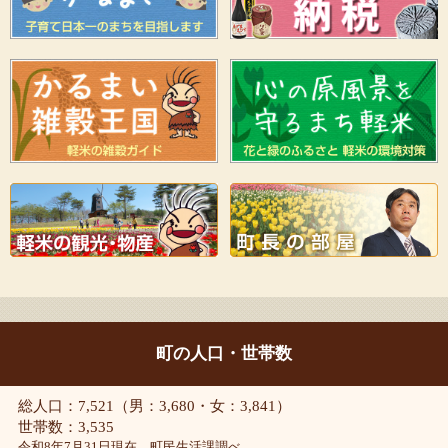
町の人口・世帯数
総人口：7,521（男：3,680・女：3,841）
世帯数：3,535
令和8年7月31日現在 町民生活課調べ