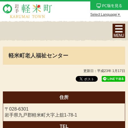
Select Language
▼
ナ
ビ
ゲ
ー
軽米町老人福祉センター
シ
ョ
ン
更新日：平成23年 1月17日
メ
ニ
ュ
住所
ー
を
〒028-6301
表
岩手県九戸郡軽米町大字上舘1-78-1
示
TEL