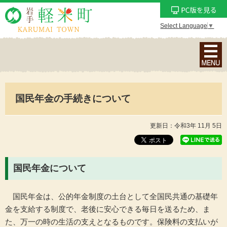
Select Language
▼
ナ
ビ
ゲ
ー
国民年金の手続きについて
シ
ョ
ン
更新日：令和3年 11月 5日
メ
ニ
ュ
国民年金について
ー
を
国民年金は、公的年金制度の土台として全国民共通の基礎年
表
金を支給する制度で、老後に安心できる毎日を送るため、ま
示
た、万一の時の生活の支えとなるものです。保険料の支払いが