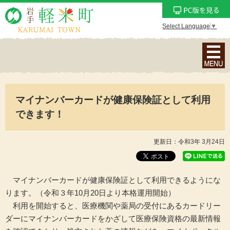
Select Language
▼
ナ
ビ
ゲ
ー
マイナンバーカードが健康保険証として利用
シ
ョ
できます！
ン
メ
更新日：令和3年 3月24日
ニ
ュ
ー
マイナンバーカードが健康保険証として利用できるようにな
を
ります。（令和３年10月20日より本格運用開始）
表
利用を開始すると、医療機関や薬局の受付にあるカードリー
示
ダーにマイナンバーカードをかざして医療保険資格の最新情報