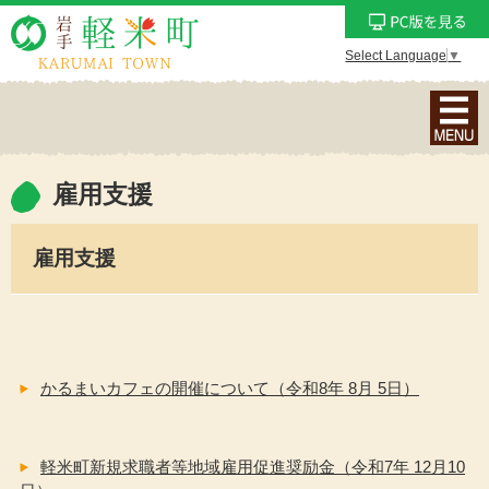
Select Language
▼
ナ
ビ
ゲ
ー
雇用支援
シ
ョ
雇用支援
ン
メ
ニ
ュ
ー
かるまいカフェの開催について（令和8年 8月 5日）
を
表
示
軽米町新規求職者等地域雇用促進奨励金（令和7年 12月10