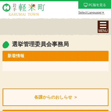
Select Language
▼
ナ
ビ
ゲ
ー
選挙管理委員会事務局
シ
ョ
新着情報
ン
メ
ニ
ュ
ー
を
各課からのおしらせ
表
示