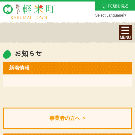
Select Language
▼
ナ
ビ
ゲ
ー
お知らせ
シ
ョ
新着情報
ン
メ
ニ
ュ
ー
を
事業者の方へ
表
示