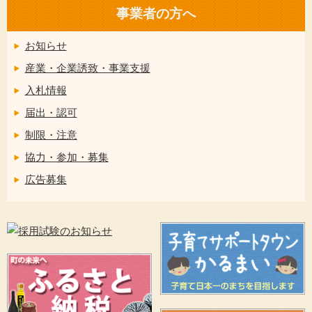
事業者の方へ
お知らせ
産業・企業誘致・事業支援
入札情報
届出・認可
制限・注意
協力・参加・募集
広告募集