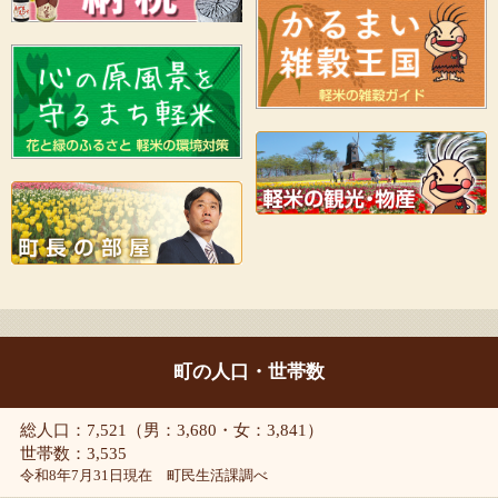
町の人口・世帯数
総人口：7,521（男：3,680・女：3,841）
世帯数：3,535
令和8年7月31日現在 町民生活課調べ