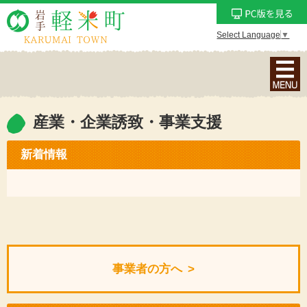
Select Language
▼
ナ
ビ
ゲ
ー
産業・企業誘致・事業支援
シ
ョ
新着情報
ン
メ
ニ
ュ
ー
を
事業者の方へ
表
示