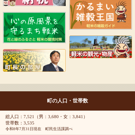
町の人口・世帯数
総人口：7,521（男：3,680・女：3,841）
世帯数：3,535
令和8年7月31日現在 町民生活課調べ