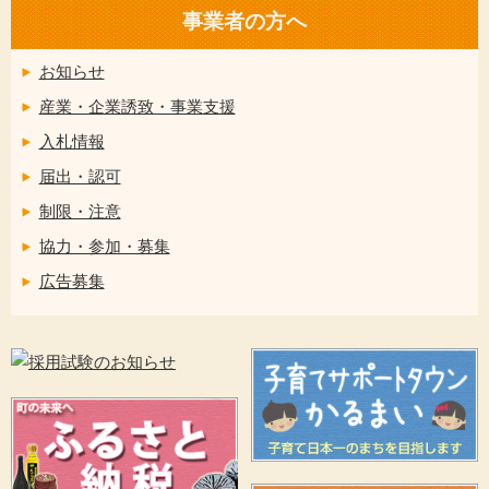
事業者の方へ
お知らせ
産業・企業誘致・事業支援
入札情報
届出・認可
制限・注意
協力・参加・募集
広告募集