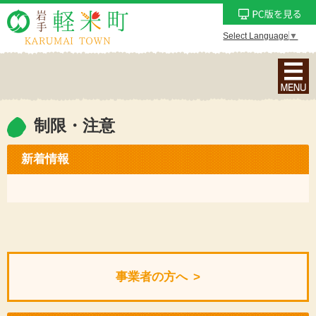
Select Language
▼
ナ
ビ
ゲ
ー
制限・注意
シ
ョ
新着情報
ン
メ
ニ
ュ
ー
を
事業者の方へ
表
示