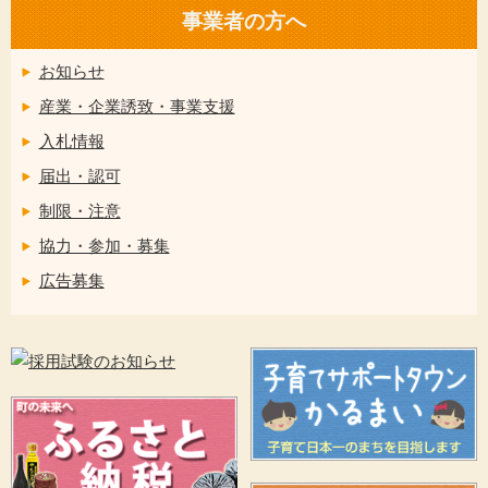
事業者の方へ
お知らせ
産業・企業誘致・事業支援
入札情報
届出・認可
制限・注意
協力・参加・募集
広告募集