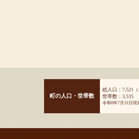
総人口：7,521（
町の人口・世帯数
世帯数：3,535
令和8年7月31日