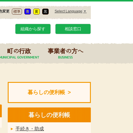
Select Language
▼
色変更
標準
青
黄
黒
組織から探す
相談窓口
町の行政
事業者の方へ
暮らしの便利帳
暮らしの便利帳
手続き・助成