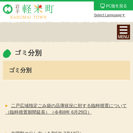
Select Language
▼
ナ
ビ
ゲ
ー
ゴミ分別
シ
ョ
ゴミ分別
ン
メ
ニ
ュ
ー
二戸広域指定ごみ袋の品薄状況に対する臨時措置について
を
（臨時措置期間延長）（令和8年 6月29日）
表
示