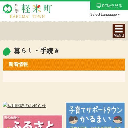
Select Language
▼
ナ
ビ
ゲ
ー
暮らし・手続き
シ
ョ
新着情報
ン
メ
ニ
ュ
ー
を
表
示