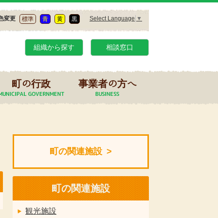
Select Language
▼
色変更
標準
青
黄
黒
組織から探す
相談窓口
町の行政
事業者の方へ
町の関連施設
町の関連施設
観光施設