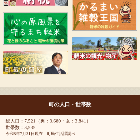
町の人口・世帯数
総人口：7,521（男：3,680・女：3,841）
世帯数：3,535
令和8年7月31日現在 町民生活課調べ