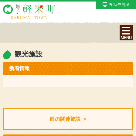
ナ
ビ
ゲ
ー
観光施設
シ
ョ
新着情報
ン
メ
ニ
ュ
ー
を
町の関連施設
表
示