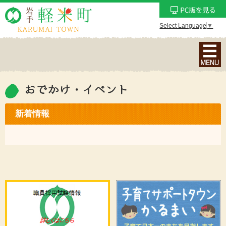
Select Language
▼
ナ
ビ
ゲ
ー
おでかけ・イベント
シ
ョ
新着情報
ン
メ
ニ
ュ
ー
を
表
示