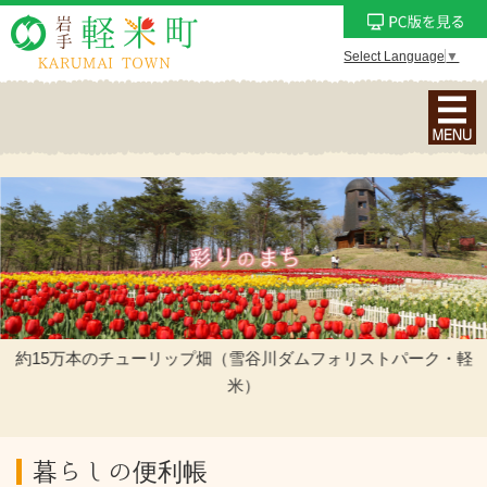
Select Language
▼
ナ
ビ
ゲ
ー
シ
ョ
ン
メ
ニ
ュ
約15万本のチューリップ畑（雪谷川ダムフォリストパーク・軽
ー
米）
を
表
示
暮らしの便利帳