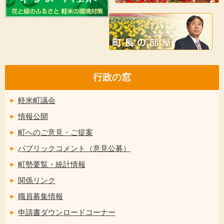
行政の窓
軽米町議会
情報公開
町へのご意見・ご提案
パブリックコメント（意見公募）
町勢要覧・統計情報
関係リンク
職員募集情報
申請書ダウンロードコーナー