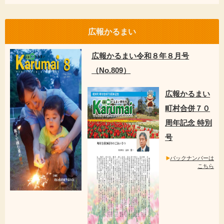
広報かるまい
広報かるまい令和８年８月号
（No.809）
広報かるまい
町村合併７０
周年記念 特別
号
バックナンバーは
こちら