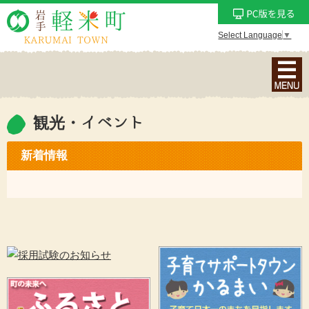
Select Language
▼
ナ
ビ
ゲ
ー
観光・イベント
シ
ョ
新着情報
ン
メ
ニ
ュ
ー
を
表
示