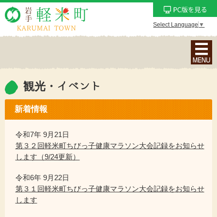
Select Language
▼
ナ
ビ
ゲ
ー
観光・イベント
シ
ョ
新着情報
ン
メ
令和7年 9月21日
ニ
第３２回軽米町ちびっ子健康マラソン大会記録をお知らせ
ュ
します（9/24更新）
ー
令和6年 9月22日
を
第３１回軽米町ちびっ子健康マラソン大会記録をお知らせ
表
します
示