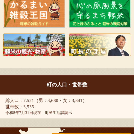
町の人口・世帯数
総人口：7,521（男：3,680・女：3,841）
世帯数：3,535
令和8年7月31日現在 町民生活課調べ