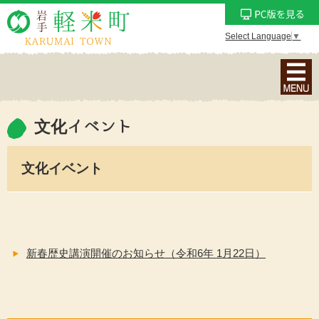
Select Language
▼
ナ
ビ
ゲ
ー
文化イベント
シ
ョ
文化イベント
ン
メ
ニ
ュ
ー
新春歴史講演開催のお知らせ（令和6年 1月22日）
を
表
示