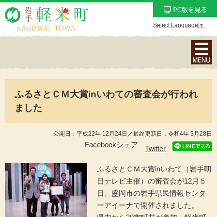
Select Language
▼
ナ
ビ
ゲ
ー
ふるさとＣＭ大賞inいわての審査会が行われ
シ
ョ
ました
ン
メ
公開日：平成22年 12月24日／最終更新日：令和4年 3月28日
ニ
Facebookシェア
Twitter
ュ
ー
ふるさとＣＭ大賞inいわて（岩手朝
を
日テレビ主催）の審査会が12月５
表
日、盛岡市の岩手県民情報センタ
示
ーアイーナで開催されました。