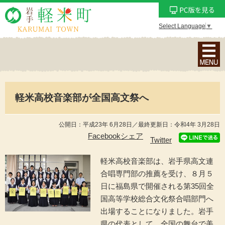
Select Language
▼
ナ
ビ
ゲ
ー
軽米高校音楽部が全国高文祭へ
シ
ョ
ン
公開日：平成23年 6月28日／最終更新日：令和4年 3月28日
メ
Facebookシェア
Twitter
ニ
ュ
軽米高校音楽部は、岩手県高文連
ー
合唱専門部の推薦を受け、８月５
を
日に福島県で開催される第35回全
表
国高等学校総合文化祭合唱部門へ
示
出場することになりました。岩手
県の代表として、全国の舞台で美