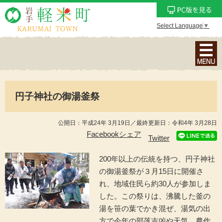
Select Language
▼
ナ
ビ
ゲ
ー
円子神社の御湯釜祭
シ
ョ
ン
公開日：平成24年 3月19日／最終更新日：令和4年 3月28日
メ
Facebookシェア
Twitter
ニ
ュ
200年以上の伝統を持つ、円子神社
ー
の御湯釜祭が３月15日に開催さ
を
れ、地域住民ら約30人が参加しま
表
した。この祭りは、沸騰した釜の
示
湯を笹の葉でかき混ぜ、湯気の出
方で今年の部落吉凶や天気、農作