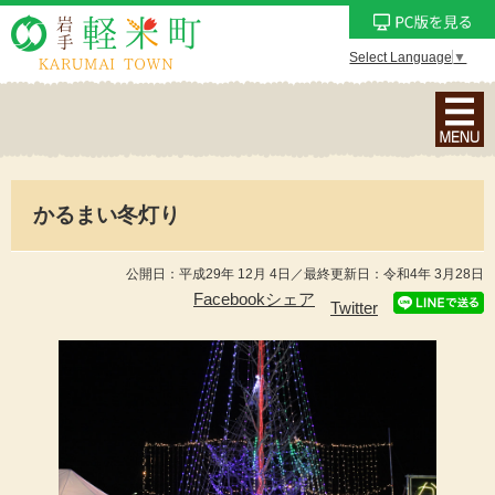
Select Language
▼
ナ
ビ
ゲ
ー
かるまい冬灯り
シ
ョ
ン
公開日：平成29年 12月 4日／最終更新日：令和4年 3月28日
メ
Facebookシェア
Twitter
ニ
ュ
ー
を
表
示