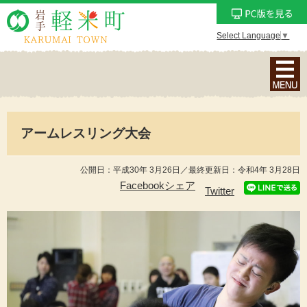
Select Language
▼
ナ
ビ
ゲ
ー
アームレスリング大会
シ
ョ
ン
公開日：平成30年 3月26日／最終更新日：令和4年 3月28日
メ
Facebookシェア
Twitter
ニ
ュ
ー
を
表
示