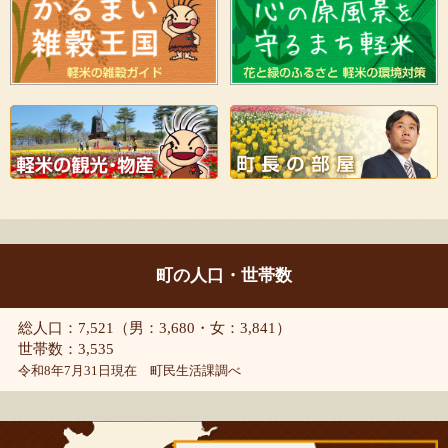
町の人口・世帯数
総人口：7,521（男：3,680・女：3,841）
世帯数：3,535
令和8年7月31日現在 町民生活課調べ