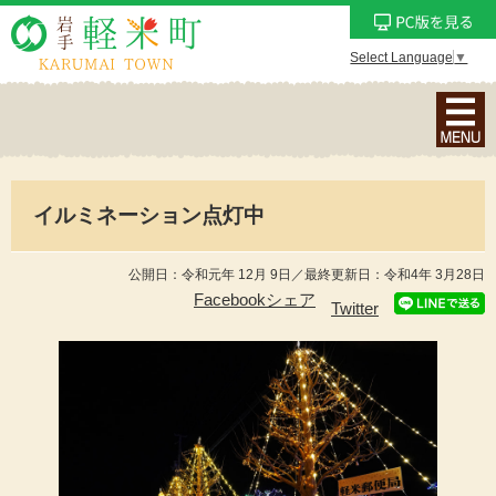
Select Language
▼
ナ
ビ
ゲ
ー
イルミネーション点灯中
シ
ョ
ン
公開日：令和元年 12月 9日／最終更新日：令和4年 3月28日
メ
Facebookシェア
Twitter
ニ
ュ
ー
を
表
示